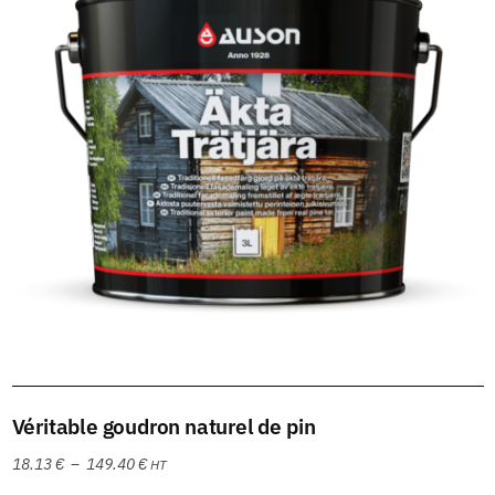
Choix des options
Véritable goudron naturel de pin
18.13
€
–
149.40
€
HT