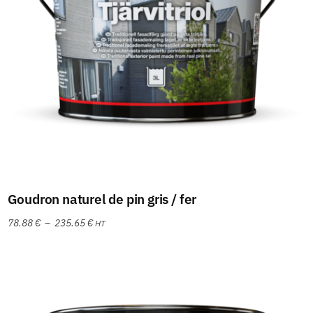
Choix des options
Goudron naturel de pin gris / fer
78.88
€
–
235.65
€
HT