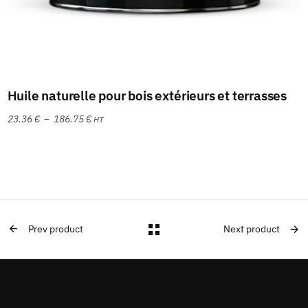
Choix des options
Huile naturelle pour bois extérieurs et terrasses
23.36
€
–
186.75
€
HT
Prev product
Next product