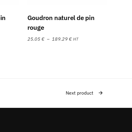
Choix des options
in
Goudron naturel de pin
rouge
25.05
€
–
189.29
€
HT
Next product