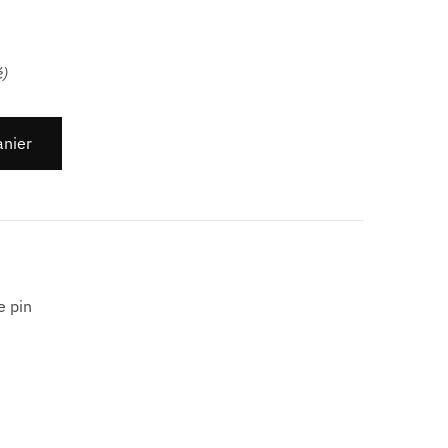
é)
anier
e pin