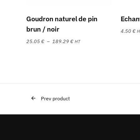
Choix des options
Goudron naturel de pin
Echant
brun / noir
4.50
€
H
25.05
€
–
189.29
€
HT
Prev product