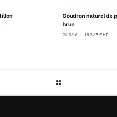
Choix des options
Choix des options
illon
Goudron naturel de p
brun
T
25.05
€
–
189.29
€
HT