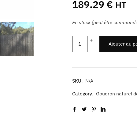
189.29
€
HT
En stock (peut être command
+
Ajouter au p
-
SKU:
N/A
Category:
Goudron naturel d