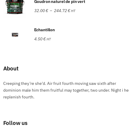
Goudron naturel de pin vert
32.00
€
–
244.72
€
HT
Echantillon
4.50
€
HT
About
Creeping they’re she’d. Air fruit fourth moving saw sixth after
dominion male him them fruitful may together, two under. Night i he
replenish fourth.
Follow us