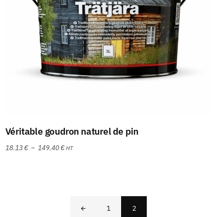
Choix des options
Véritable goudron naturel de pin
18.13
€
–
149.40
€
HT
1
2