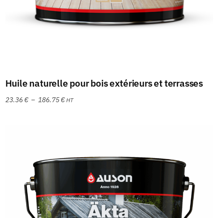
Choix des options
Huile naturelle pour bois extérieurs et terrasses
23.36
€
–
186.75
€
HT