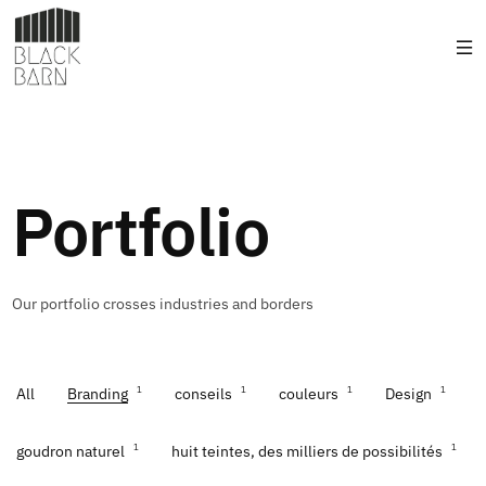
Portfolio
Our portfolio crosses industries and borders
1
1
1
1
All
Branding
conseils
couleurs
Design
1
1
goudron naturel
huit teintes, des milliers de possibilités